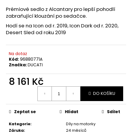
a
Prémiové sedlo z Alcantary pro lepší pohodlí
j
zabraňující klouzání po sedačce.
í
Hodí se na Icon
od r. 2019
, Icon Dark od r. 2020,
t
Desert Sled od roku 2019
?
Na dotaz
Kód:
96880771A
Značka:
DUCATI
HLEDAT
8 161 Kč
Měrná
D
DO KOŠÍKU
cena:
o
p
Zeptat se
Hlídat
Sdílet
o
r
Kategorie
:
Díly na motorky
u
Záruka
:
24 měsíců