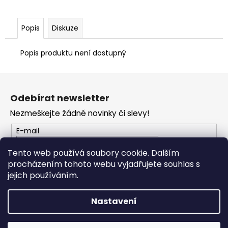
č
u
j
Popis
Diskuze
e
m
Popis produktu není dostupný
e
Z
TRIČKO
á
DC
Odebírat newsletter
p
SPEED
ČERVENO-
Nezmeškejte žádné novinky či slevy!
a
ČERNÉ
t
E-mail
1
í
029
Tento web používá soubory cookie. Dalším
Kč
procházením tohoto webu vyjadřujete souhlas s
PŘIHLÁSIT SE
jejich používáním.
Nastavení
Vytvořil Shoptet
Copyright 2026
PROFI MOTO Děčín
. Všechna práva