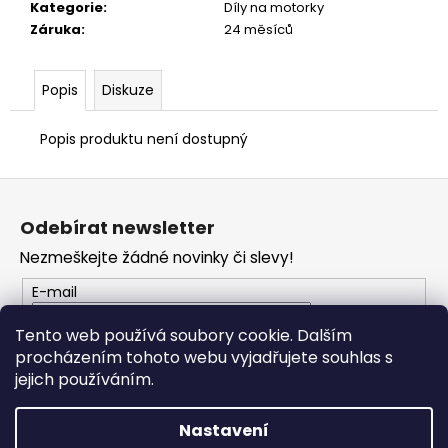
č
Kategorie
:
Díly na motorky
u
Záruka
:
24 měsíců
j
e
m
Popis
Diskuze
e
Popis produktu není dostupný
VESTA
Z
DUCATI
CORSE
á
THRILL
Odebírat newsletter
p
2,0
Nezmeškejte žádné novinky či slevy!
a
2
553
t
E-mail
Kč
í
Tento web používá soubory cookie. Dalším
procházením tohoto webu vyjadřujete souhlas s
PŘIHLÁSIT SE
jejich používáním.
Nastavení
Vytvořil Shoptet