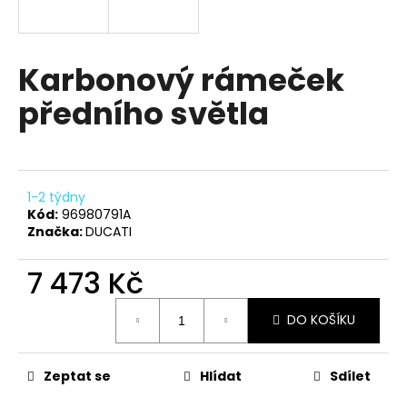
a
j
í
Karbonový rámeček
t
předního světla
?
1-2 týdny
HLEDAT
Kód:
96980791A
Značka:
DUCATI
7 473 Kč
D
Měrná
o
DO KOŠÍKU
cena:
p
o
r
Zeptat se
Hlídat
Sdílet
u