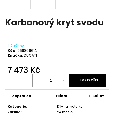
a
j
í
Karbonový kryt svodu
t
?
1-2 týdny
Kód:
96980961A
Značka:
DUCATI
HLEDAT
7 473 Kč
Měrná
DO KOŠÍKU
D
cena:
o
p
Zeptat se
Hlídat
Sdílet
o
r
Kategorie
:
Díly na motorky
u
Záruka
:
24 měsíců