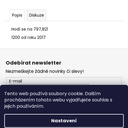
č
u
j
Popis
Diskuze
e
m
Hodí se na 797,821
e
1200 od roku 2017
VESTA
Z
DUCATI
á
CORSE
Odebírat newsletter
THRILL
p
2,0
Nezmeškejte žádné novinky či slevy!
a
2
t
553
E-mail
Kč
í
Tento web používá soubory cookie. Dalším
procházením tohoto webu vyjadřujete souhlas s
PŘIHLÁSIT SE
jejich používáním.
Nastavení
Vytvořil Shoptet