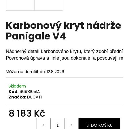
a
j
í
Karbonový kryt nádrže
t
Panigale V4
?
Nádherný detail karbonového krytu, který zdobí přední č
Povrchová úprava a linie jsou dokonalé  a posouvají mot
HLEDAT
Můžeme doručit do:
12.8.2026
Skladem
D
Kód:
96981051A
o
Značka:
DUCATI
p
o
8 183 Kč
r
Měrná
u
DO KOŠÍKU
cena: