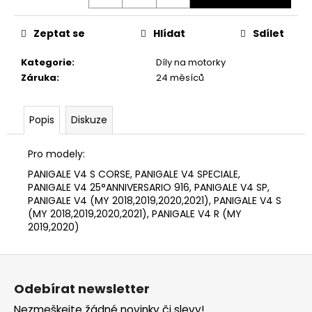
č
u
j
Zeptat se
Hlídat
Sdílet
e
m
Kategorie
:
Díly na motorky
e
Záruka
:
24 měsíců
TRIČKO
Popis
Diskuze
DC
SPEED
ČERVENO-
Pro modely:
ČERNÉ
PANIGALE V4 S CORSE, PANIGALE V4 SPECIALE,
1
PANIGALE V4 25°ANNIVERSARIO 916, PANIGALE V4 SP,
029
PANIGALE V4 (MY 2018,2019,2020,2021), PANIGALE V4 S
Kč
(MY 2018,2019,2020,2021), PANIGALE V4 R (MY
2019,2020)
Z
á
Odebírat newsletter
p
Nezmeškejte žádné novinky či slevy!