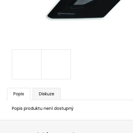
1 209 Kč
Popis
Diskuze
Popis produktu není dostupný
Z
á