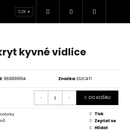
Hledat
Přihlášení
Nákupní
Chrániče
Díly
Doplňky a předměty
CZK
košík
ryt kyvné vidlice
d:
96989991A
Značka:
DUCATI
DO KOŠÍKU
Tisk
 motorky
íců
Zeptat se
ED ČERVENO-ČERNÉ
Hlídat