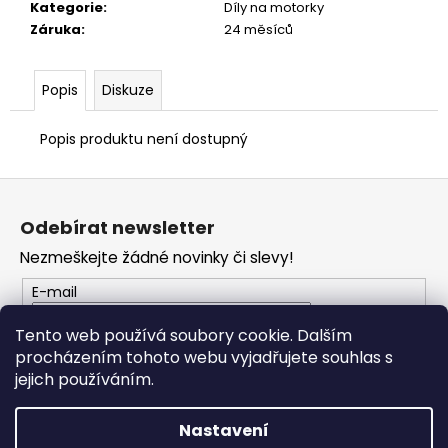
č
Kategorie
:
Díly na motorky
u
Záruka
:
24 měsíců
j
e
m
Popis
Diskuze
e
Popis produktu není dostupný
VESTA
Z
DUCATI
CORSE
á
THRILL
Odebírat newsletter
p
2,0
Nezmeškejte žádné novinky či slevy!
a
2
553
t
E-mail
Kč
í
Tento web používá soubory cookie. Dalším
procházením tohoto webu vyjadřujete souhlas s
PŘIHLÁSIT SE
jejich používáním.
Nastavení
Vytvořil Shoptet