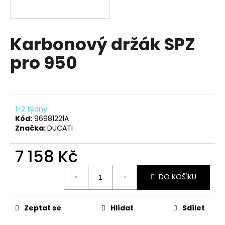
a
j
í
Karbonový držák SPZ
t
pro 950
?
1-2 týdny
HLEDAT
Kód:
96981221A
Značka:
DUCATI
7 158 Kč
D
Měrná
o
DO KOŠÍKU
cena:
p
o
r
Zeptat se
Hlídat
Sdílet
u