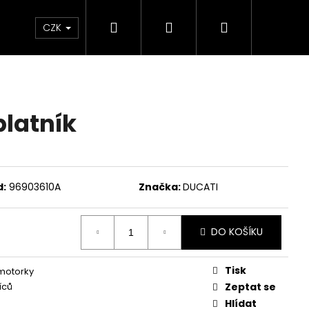
Hledat
Přihlášení
Nákupní
Chrániče
Díly
Doplňky a předměty
CZK
košík
latník
d:
96903610A
Značka:
DUCATI
DO KOŠÍKU
Tisk
 motorky
íců
Zeptat se
ED ČERVENO-ČERNÉ
Hlídat