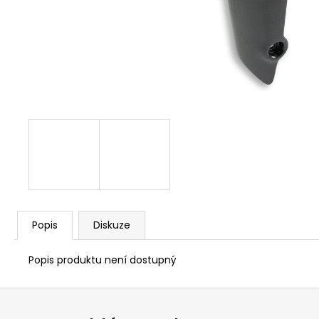
1 209 Kč
Popis
Diskuze
Popis produktu není dostupný
Z
á