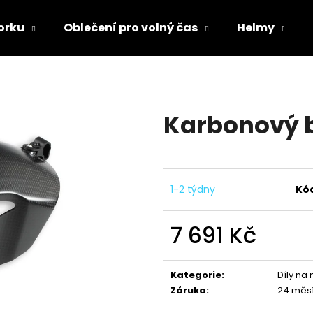
orku
Oblečení pro volný čas
Helmy
Co potřebujete najít?
Karbonový b
HLEDAT
Doporučujeme
1-2 týdny
Kó
7 691 Kč
Měrná
cena:
Kategorie
:
Díly na
Záruka
:
24 měs
TRIČKO DC SPEED BÍLO-ČERNÉ
TRIČKO DC SPE