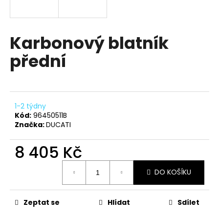
a
j
í
Karbonový blatník
t
přední
?
1-2 týdny
HLEDAT
Kód:
96450511B
Značka:
DUCATI
8 405 Kč
D
Měrná
o
DO KOŠÍKU
cena:
p
o
r
Zeptat se
Hlídat
Sdílet
u