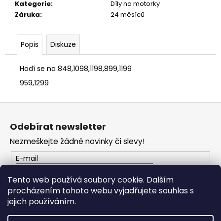
č
Kategorie
:
Díly na motorky
u
Záruka
:
24 měsíců
j
e
m
Popis
Diskuze
e
Hodí se na 848,1098,1198,899,1199
959,1299
VESTA
DUCATI
CORSE
Z
THRILL
2,0
á
Odebírat newsletter
p
2
553
Nezmeškejte žádné novinky či slevy!
a
Kč
t
E-mail
í
Tento web používá soubory cookie. Dalším
procházením tohoto webu vyjadřujete souhlas s
PŘIHLÁSIT SE
jejich používáním.