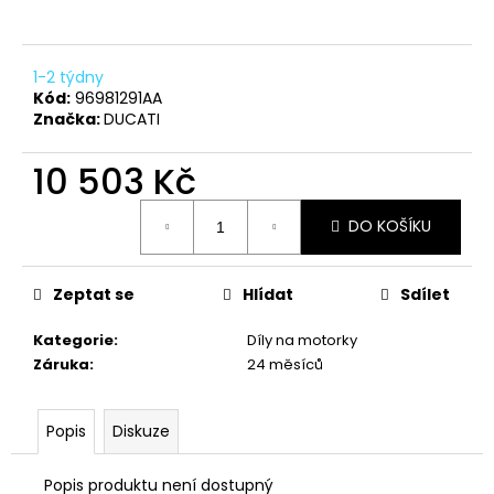
a
j
1-2 týdny
í
Kód:
96981291AA
t
Značka:
DUCATI
?
10 503 Kč
Měrná
DO KOŠÍKU
cena:
HLEDAT
Zeptat se
Hlídat
Sdílet
Kategorie
:
Díly na motorky
D
Záruka
:
24 měsíců
o
p
o
Popis
Diskuze
r
u
Popis produktu není dostupný