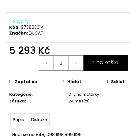
a
j
1-2 týdny
í
Kód:
97380361A
t
Značka:
DUCATI
?
5 293 Kč
Měrná
DO KOŠÍKU
cena:
HLEDAT
Zeptat se
Hlídat
Sdílet
Kategorie
:
Díly na motorky
D
Záruka
:
24 měsíců
o
p
o
Popis
Diskuze
r
u
Hodí se na 848,1098,1198,899,1199