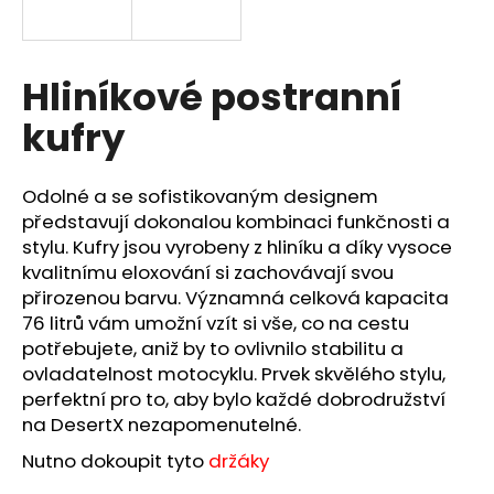
a
j
í
Hliníkové postranní
t
kufry
?
Odolné a se sofistikovaným designem
představují dokonalou kombinaci funkčnosti a
stylu. Kufry jsou vyrobeny z hliníku a díky vysoce
HLEDAT
kvalitnímu eloxování si zachovávají svou
přirozenou barvu. Významná celková kapacita
76 litrů vám umožní vzít si vše, co na cestu
potřebujete, aniž by to ovlivnilo stabilitu a
D
ovladatelnost motocyklu. Prvek skvělého stylu,
o
p
perfektní pro to, aby bylo každé dobrodružství
o
na DesertX nezapomenutelné.
r
Nutno dokoupit tyto
držáky
u