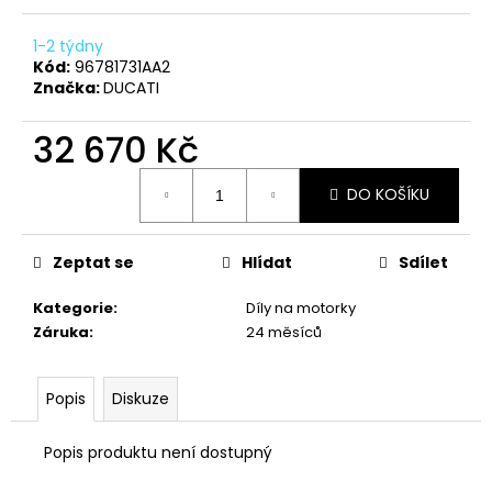
č
u
1-2 týdny
j
Kód:
96781731AA2
e
Značka:
DUCATI
m
e
32 670 Kč
Měrná
TRIČKO
DO KOŠÍKU
cena:
DUCATI
CORSE
SPORT
ČERVENÉ
Zeptat se
Hlídat
Sdílet
1
Kategorie
:
Díly na motorky
286
Kč
Záruka
:
24 měsíců
Popis
Diskuze
Popis produktu není dostupný