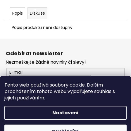
č
u
j
Popis
Diskuze
e
m
Popis produktu není dostupný
e
Z
á
TRIČKO
Odebírat newsletter
DC
p
SPEED
Nezmeškejte žádné novinky či slevy!
a
BÍLO-
ČERNÉ
t
E-mail
1
í
044
Tento web používá soubory cookie. Dalším
Kč
procházením tohoto webu vyjadřujete souhlas s
PŘIHLÁSIT SE
jejich používáním.
Nastavení
Vytvořil Shoptet
Copyright 2026
PROFI MOTO Děčín
. Všechna práva