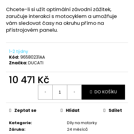
a
Chcete-li si užít optimální závodní zážitek,
j
zaručuje interakci s motocyklem a umožňuje
í
vám sledovat časy na okruhu přímo na
t
přístrojovém panelu.
?
1-2 týdny
Kód:
96580231AA
Značka:
DUCATI
HLEDAT
10 471 Kč
Měrná
DO KOŠÍKU
cena:
D
o
p
Zeptat se
Hlídat
Sdílet
o
r
Kategorie
:
Díly na motorky
u
Záruka
:
24 měsíců