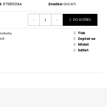
:
97981031AA
Značka:
DUCATI
DO KOŠÍKU
Tisk
 motorky
íců
Zeptat se
Hlídat
Sdílet