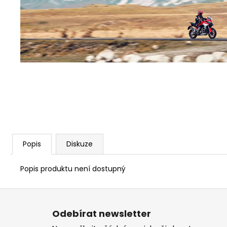
1 209 Kč
Popis
Diskuze
Popis produktu není dostupný
Z
á
Odebírat newsletter
p