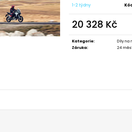
1 044 Kč
1 029 Kč
1-2 týdny
Kód
20 328 Kč
Měrná
cena:
Kategorie
:
Díly na
Záruka
:
24 měs