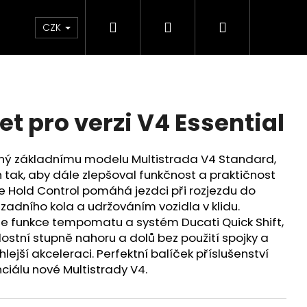
Hledat
Přihlášení
Nákupní
Chrániče
Díly
Doplňky a předměty
CZK
košík
t pro verzi V4 Essential
ný základnímu modelu Multistrada V4 Standard,
n tak, aby dále zlepšoval funkčnost a praktičnost
e Hold Control pomáhá jezdci při rozjezdu do
adního kola a udržováním vozidla v klidu.
je funkce tempomatu a systém Ducati Quick Shift,
lostní stupně nahoru a dolů bez použití spojky a
hlejší akceleraci. Perfektní balíček příslušenství
ciálu nové Multistrady V4.
ED ČERVENO-ČERNÉ