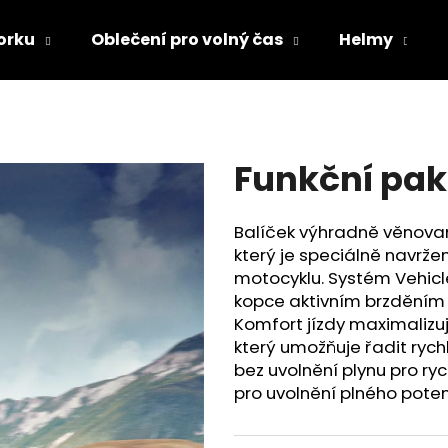
orku
Oblečení pro volný čas
Helmy
Co potřebujete najít?
Funkční pake
HLEDAT
Balíček výhradně věnova
který je speciálně navrže
Doporučujeme
motocyklu. Systém Vehicl
kopce aktivním brzděním z
Komfort jízdy maximalizu
který umožňuje řadit rych
bez uvolnění plynu pro ryc
pro uvolnění plného poten
TRIČKO DC SPEED BÍLO-ČERNÉ
TRIČKO DC SPE