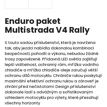
a
j
í
Enduro paket
t
Multistrada V4 Rally
?
S touto sadou příslušenství, která je navržena
tak, aby jezdci nabídla dokonalou kombinaci
bezpečnosti, pohodlí a výkonu, nebudou žádné
HLEDAT
trasy zapovězené. Přídavná LED světla zajišťují
lepší viditelnost, ochranný rám, mřížka vodního
chladiče a mřížka chladiče oleje zaručují větší
ochranu dílů motocyklu. Chrániče rukou poskytují
D
maximální efektivní ochranu rukou a zároveň je
o
p
chrání před nečistotami. Design příslušenství
o
dokonale ladí s odvážným a sofistikovaným
r
vzhledem motocyklu pro výlety, které přesahují
u
všechny horizonty