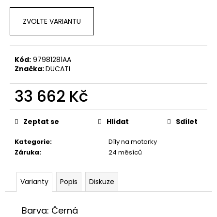
č
u
j
ZVOLTE VARIANTU
e
m
e
Kód:
97981281AA
Značka:
DUCATI
KŠILTOVKA
33 662 Kč
GP
REPLICA
25
Měrná
cena:
1
Zeptat se
Hlídat
Sdílet
209
Kč
Kategorie
:
Díly na motorky
Záruka
:
24 měsíců
Varianty
Popis
Diskuze
Barva: Černá