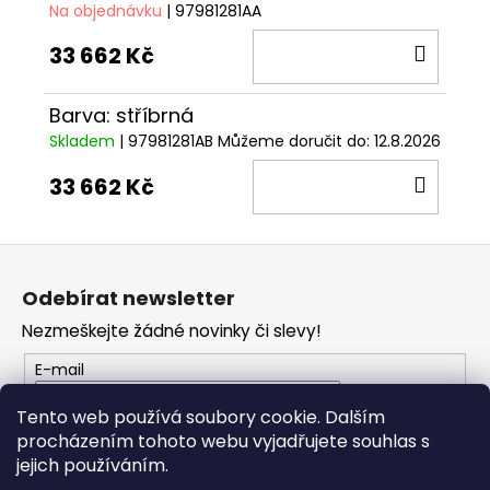
Na objednávku
| 97981281AA
DO
33 662 Kč
KOŠÍ
Barva: stříbrná
Skladem
| 97981281AB
Můžeme doručit do:
12.8.2026
DO
33 662 Kč
KOŠÍ
Z
á
Odebírat newsletter
p
Nezmeškejte žádné novinky či slevy!
a
t
E-mail
í
Tento web používá soubory cookie. Dalším
procházením tohoto webu vyjadřujete souhlas s
PŘIHLÁSIT SE
jejich používáním.