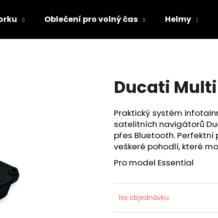
orku
Oblečení pro volný čas
Helmy
Co potřebujete najít?
Ducati Mult
HLEDAT
Praktický systém infotain
satelitních navigátorů Du
Doporučujeme
přes Bluetooth. Perfektní
veškeré pohodlí, které mo
Pro model Essential
Na objednávku.
TRIČKO DC SPEED BÍLO-ČERNÉ
TRIČKO DC SPE