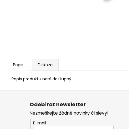
1 209 Kč
Popis
Diskuze
Popis produktu není dostupný
Z
á
Odebírat newsletter
p
Nezmeškejte žádné novinky či slevy!
a
t
E-mail