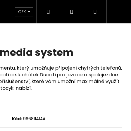
Hledat
Přihlášení
Nákupní
Chrániče
Díly
Doplňky a předměty
CZK
košík
imedia system
mentu, který umožňuje připojení chytrých telefonů,
cati a sluchátek Ducati pro jezdce a spolujezdce
 příslušenství, které vám umožní maximálně využít
tocykl nabízí.
Kód:
96681141AA
ED ČERVENO-ČERNÉ