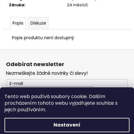
Záruka
:
24 měsíců
Popis
Diskuze
Popis produktu není dostupný
Z
á
Odebírat newsletter
p
Nezmeškejte žádné novinky či slevy!
a
t
E-mail
í
Tento web používá soubory cookie. Dalším
procházením tohoto webu vyjadřujete souhlas s
PŘIHLÁSIT SE
jejich používáním.
Nastavení
Vytvořil Shoptet