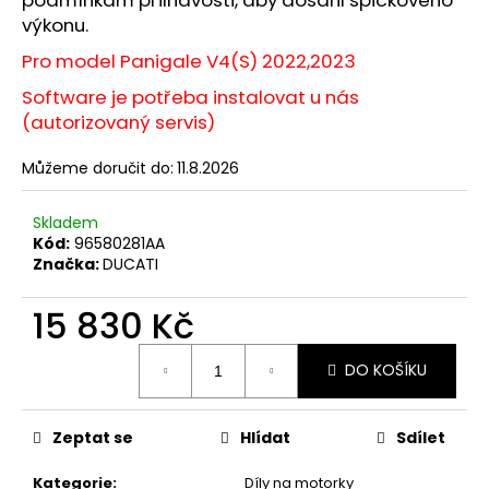
výkonu.
Pro model Panigale V4(S) 2022,2023
Software je potřeba instalovat u nás
(autorizovaný servis)
Můžeme doručit do:
11.8.2026
Skladem
Kód:
96580281AA
Značka:
DUCATI
15 830 Kč
Měrná
DO KOŠÍKU
cena:
Zeptat se
Hlídat
Sdílet
Kategorie
:
Díly na motorky