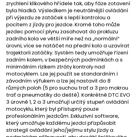
č
zrychlení klikového hřídele tak, aby fáze zotavení
u
byla hladká. Výsledkem je neutrálnější ovládání
j
při výjezdu ze zatáček s lepší kontrolou a
e
pocitem z jízdy pro jezdce. Kromě toho může
m
jezdec pomocí plynu zasahovat do prokluzu
e
zadního kola ve větší míře než na „normální“
úrovni, více se natáčet na přední kolo a uzavírat
trajektorii zatáčky. Systém tedy umožňuje řízení
TRIČKO
DC
zadním kolem, v bezpečných podmínkách a s
SPEED
minimálním rizikem ztráty kontroly nad
BÍLO-
ČERNÉ
motocyklem. Lze jej použít se standardním i
závodním výfukem a lze jej nastavit do 8
1
044
různých poloh (5 pro suchou trať a 3 pro mokrou
Kč
trať a pneumatiky do deště). Konkrétně DTC EVO
3 úrovně 1, 2 a 3 umožňují určitý stupeň ovládání
motocyklu, který byl přístupný pouze
profesionálním jezdcům. Exkluzivní software,
který umožňuje každému jezdci přizpůsobit
strategii ovládání jeho/jejímu stylu jízdy a
podmínkám přilnavosti, aby dosáhl špičkového