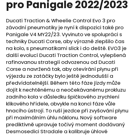
pro Panigale 2022/2023
a
j
Ducati Traction & Wheelie Control Evo 3 pro
í
závodní pneumatiky je nyní k dispozici také pro
t
Panigale V4 MY22/23. Vyvinuto ve spolupráci s
?
techniky Ducati Corse, aby výrazně zlepšilo čas
na kolo, s pneumatikami slick i do deště. EVO3 je
další evolucí Ducati Traction Control, vylepšená
rafinovanou strategií odvozenou od Ducati
Corse a navržená tak, aby otevírání plynu při
HLEDAT
výjezdu ze zatáčky bylo ještě jednodušší a
předvídatelnější. Během této fáze jízdy může
dojít k nechtěnému a neočekávanému prokluzu
D
zadního kola v důsledku špičkového zrychlení
o
klikového hřídele, obvykle na konci fáze vůle
p
hnacího ústrojí. To ruší jezdce při zvyšování plynu
o
při maximálním úhlu náklonu. Nový software
r
prediktivně upravuje točivý moment dodávaný
u
Desmosedici Stradale a kalibruje úhlové