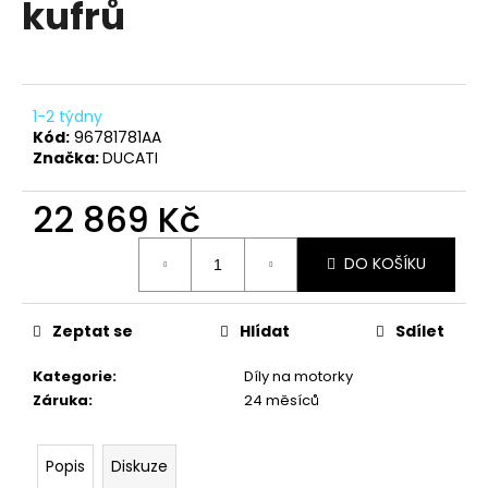
kufrů
a
j
í
t
1-2 týdny
?
Kód:
96781781AA
Značka:
DUCATI
22 869 Kč
Měrná
HLEDAT
DO KOŠÍKU
cena:
Zeptat se
Hlídat
Sdílet
D
o
Kategorie
:
Díly na motorky
p
Záruka
:
24 měsíců
o
r
u
Popis
Diskuze