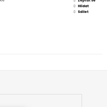
íců
Zeptat se
Hlídat
Sdílet