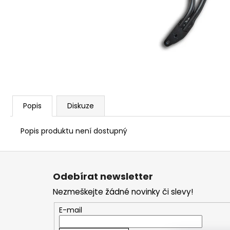
1 209 Kč
Popis
Diskuze
Popis produktu není dostupný
Z
á
Odebírat newsletter
p
Nezmeškejte žádné novinky či slevy!
a
t
E-mail
í