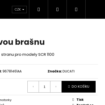
Hledat
Přihlášení
Nákupní
Chrániče
Díly
Doplňky a předměty
CZK
košík
evou brašnu
 stranu pro modely SCR 1100
:
96781461AA
Značka:
DUCATI
DO KOŠÍKU
Tisk
 motorky
ED ČERVENO-ČERNÉ