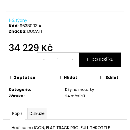
a
j
1-2 týdny
í
Kód:
96380031A
t
Značka:
DUCATI
?
34 229 Kč
Měrná
DO KOŠÍKU
cena:
HLEDAT
Zeptat se
Hlídat
Sdílet
Kategorie
:
Díly na motorky
D
Záruka
:
24 měsíců
o
p
o
Popis
Diskuze
r
u
Hodí se na ICON, FLAT TRACK PRO, FULL THROTTLE