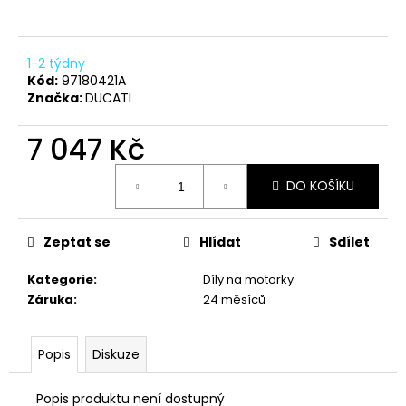
a
j
1-2 týdny
í
Kód:
97180421A
t
Značka:
DUCATI
?
7 047 Kč
Měrná
DO KOŠÍKU
cena:
HLEDAT
Zeptat se
Hlídat
Sdílet
Kategorie
:
Díly na motorky
D
Záruka
:
24 měsíců
o
p
o
Popis
Diskuze
r
u
Popis produktu není dostupný