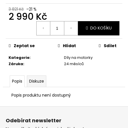
č
u
3 821 Kč
–21 %
j
2 990 Kč
e
Měrná
m
DO KOŠÍKU
cena:
e
Zeptat se
Hlídat
Sdílet
VESTA
DUCATI
Kategorie
:
Díly na motorky
CORSE
THRILL
Záruka
:
24 měsíců
2,0
2
553
Popis
Diskuze
Kč
Popis produktu není dostupný
Z
á
Odebírat newsletter
p