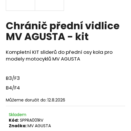
a
j
í
Chránič přední vidlice
t
MV AGUSTA - kit
?
Kompletní KIT sliderů do přední osy kola pro
modely motocyklů MV AGUSTA
HLEDAT
B3/F3
B4/F4
D
o
Můžeme doručit do:
12.8.2026
p
o
Skladem
r
Kód:
SPPRA001RV
u
Značka:
MV AGUSTA