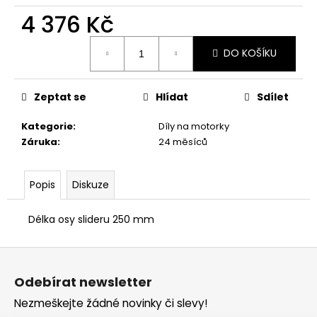
č
u
4 376 Kč
j
Měrná
e
DO KOŠÍKU
cena:
m
e
Zeptat se
Hlídat
Sdílet
TRIČKO
Kategorie
:
Díly na motorky
DUCATI
Záruka
:
24 měsíců
CORSE
SPORT
ČERVENÉ
Popis
Diskuze
1
286
Kč
Délka osy slideru 250 mm
Z
á
Odebírat newsletter
p
Nezmeškejte žádné novinky či slevy!
a