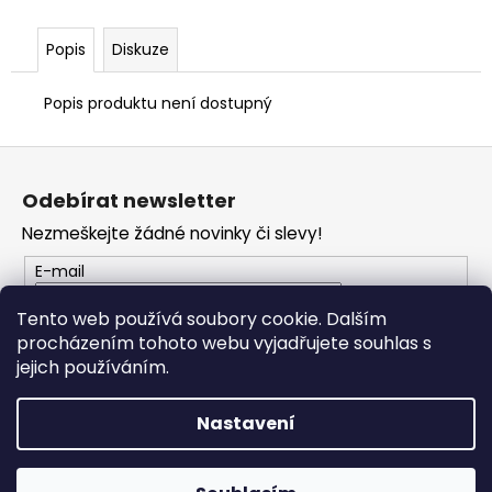
č
u
j
Popis
Diskuze
e
m
Popis produktu není dostupný
e
Z
á
TRIČKO
Odebírat newsletter
DC
p
SPEED
Nezmeškejte žádné novinky či slevy!
a
BÍLO-
ČERNÉ
t
E-mail
1
í
044
Tento web používá soubory cookie. Dalším
Kč
procházením tohoto webu vyjadřujete souhlas s
PŘIHLÁSIT SE
jejich používáním.
Nastavení
Vytvořil Shoptet
Copyright 2026
PROFI MOTO Děčín
. Všechna práva