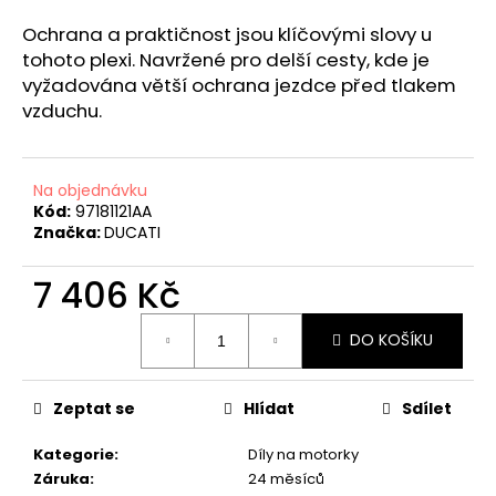
a
Ochrana a praktičnost jsou klíčovými slovy u
j
tohoto plexi. Navržené pro delší cesty, kde je
í
vyžadována větší ochrana jezdce před tlakem
t
vzduchu.
?
Na objednávku
Kód:
97181121AA
Značka:
DUCATI
HLEDAT
7 406 Kč
Měrná
DO KOŠÍKU
cena:
D
o
p
Zeptat se
Hlídat
Sdílet
o
r
Kategorie
:
Díly na motorky
u
Záruka
:
24 měsíců