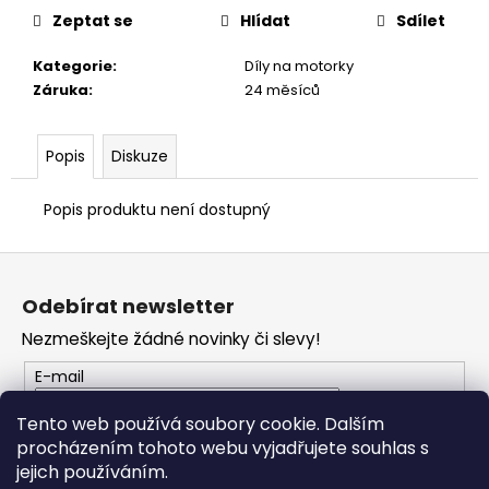
č
Zeptat se
Hlídat
Sdílet
u
j
Kategorie
:
Díly na motorky
e
Záruka
:
24 měsíců
m
e
Popis
Diskuze
TRIČKO
DC
Popis produktu není dostupný
SPEED
BÍLO-
Z
ČERNÉ
á
1
Odebírat newsletter
044
p
Kč
Nezmeškejte žádné novinky či slevy!
a
t
E-mail
í
Tento web používá soubory cookie. Dalším
procházením tohoto webu vyjadřujete souhlas s
PŘIHLÁSIT SE
jejich používáním.