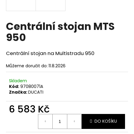
a
j
í
Centrální stojan MTS
t
950
?
Centrální stojan na Multistradu 950
Můžeme doručit do:
11.8.2026
HLEDAT
Skladem
Kód:
97080071A
Značka:
DUCATI
D
o
6 583 Kč
p
o
Měrná
r
DO KOŠÍKU
cena:
u