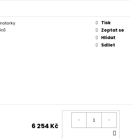
Tisk
 motorky
íců
Zeptat se
Hlídat
Sdílet
6 254 Kč
DO