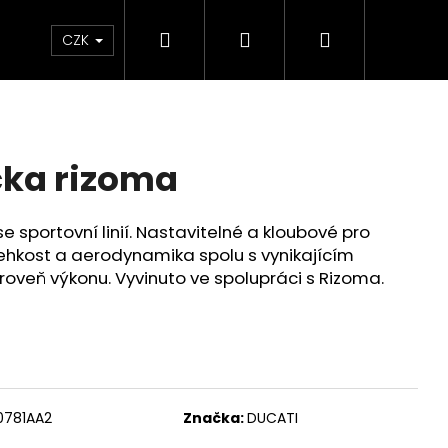
Hledat
Přihlášení
Nákupní
Chrániče
Díly
Doplňky a předměty
CZK
košík
čka rizoma
sportovní linií. Nastavitelné a kloubové pro
 Lehkost a aerodynamika spolu s vynikajícím
úroveň výkonu. Vyvinuto ve spolupráci s Rizoma.
0781AA2
Značka:
DUCATI
ED ČERVENO-ČERNÉ