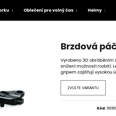
orku
Oblečení pro volný čas
Helmy
Co potřebujete najít?
Brzdová pá
HLEDAT
Vyrobeno 3D obráběním se 
snížení možnosti rozbití.
Doporučujeme
gripem zajišťují vysokou 
ZVOLTE VARIANTU
Kód:
9618
TRIČKO DC SPEED BÍLO-ČERNÉ
TRIČKO DC SPE