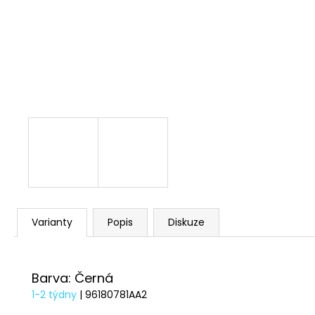
1 209 Kč
Varianty
Popis
Diskuze
Barva: Černá
1-2 týdny
| 96180781AA2