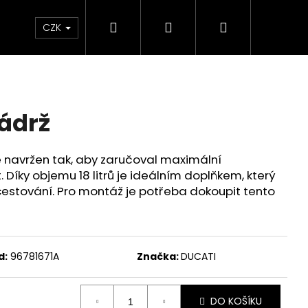
Hledat
Přihlášení
Nákupní
Chrániče
Díly
Doplňky a předměty
CZK
košík
ádrž
 navržen tak, aby zaručoval maximální
 Díky objemu 18 litrů je ideálním doplňkem, který
estování. Pro montáž je potřeba dokoupit tento
d:
96781671A
Značka:
DUCATI
ED ČERVENO-ČERNÉ
DO KOŠÍKU