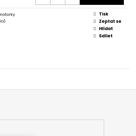
Tisk
 motorky
íců
Zeptat se
Hlídat
Sdílet