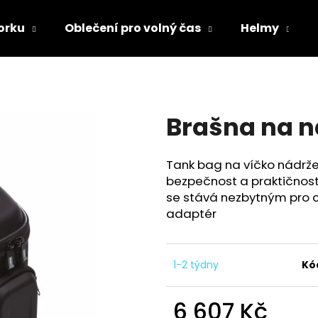
orku
Oblečení pro volný čas
Helmy
Co potřebujete najít?
Brašna na n
HLEDAT
Tank bag na víčko nádrže
bezpečnost a praktičnost.
Doporučujeme
se stává nezbytným pro c
adaptér
1-2 týdny
Kó
6 607 Kč
TRIČKO DC SPEED BÍLO-ČERNÉ
TRIČKO DC SPE