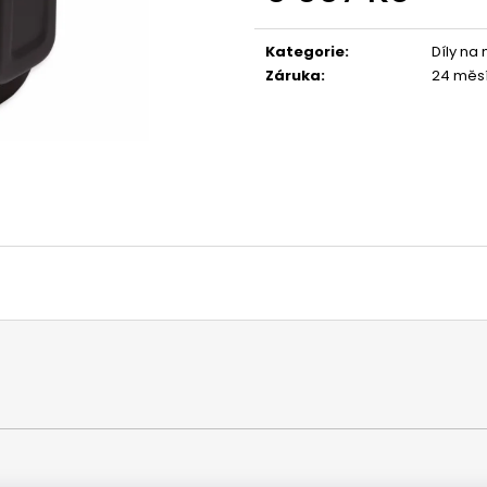
1 044 Kč
1 029 Kč
Měrná
cena:
Kategorie
:
Díly na
Záruka
:
24 měs