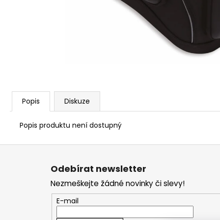
1 209 Kč
Popis
Diskuze
Popis produktu není dostupný
Z
á
Odebírat newsletter
p
Nezmeškejte žádné novinky či slevy!
a
t
E-mail
í