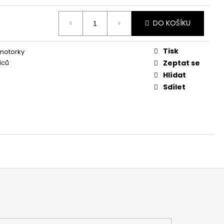
DO KOŠÍKU
Tisk
 motorky
íců
Zeptat se
Hlídat
Sdílet