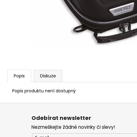
1 209 Kč
Popis
Diskuze
Popis produktu není dostupný
Z
á
Odebírat newsletter
p
Nezmeškejte žádné novinky či slevy!
a