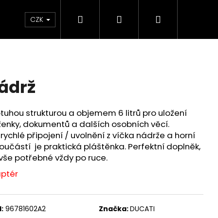
Hledat
Přihlášení
Nákupní
Chrániče
Díly
Doplňky a předměty
CZK
košík
ádrž
tuhou strukturou a objemem 6 litrů pro uložení
ženky, dokumentů a dalších osobních věcí.
hlé připojení / uvolnění z víčka nádrže a horní
učástí je praktická pláštěnka. Perfektní doplněk,
vše potřebné vždy po ruce.
ptér
:
96781602A2
Značka:
DUCATI
ED ČERVENO-ČERNÉ