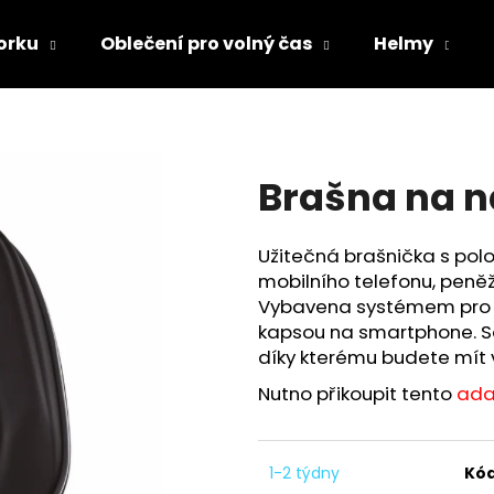
orku
Oblečení pro volný čas
Helmy
Co potřebujete najít?
Brašna na n
HLEDAT
Užitečná brašnička s polo
mobilního telefonu, peně
Doporučujeme
Vybavena systémem pro ryc
kapsou na smartphone. So
díky kterému budete mít 
Nutno přikoupit tento
ada
1-2 týdny
Kód
TRIČKO DC SPEED BÍLO-ČERNÉ
TRIČKO DC SPE