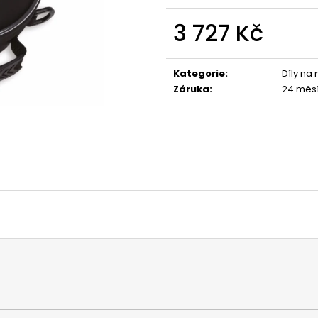
1 044 Kč
1 029 Kč
3 727 Kč
Měrná
cena:
Kategorie
:
Díly na
Záruka
:
24 měs