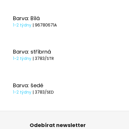
Barva: Bílá
1-2 týdny
| 96780671A
Barva: stříbrná
1-2 týdny
| 3783/STR
Barva: šedé
1-2 týdny
| 3783/SED
Z
á
Odebírat newsletter