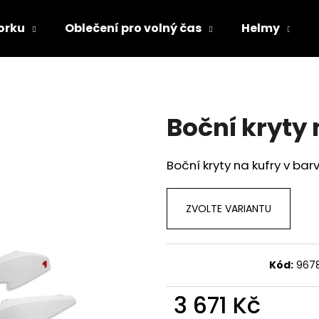
orku
Oblečení pro volný čas
Helmy
Co potřebujete najít?
Boční kryty 
HLEDAT
Boční kryty na kufry v bar
Doporučujeme
ZVOLTE VARIANTU
Kód:
967
3 671 Kč
TRIČKO DC SPEED BÍLO-ČERNÉ
TRIČKO DC SPE