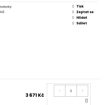
Tisk
 motorky
íců
Zeptat se
Hlídat
Sdílet
3 671 Kč
DO