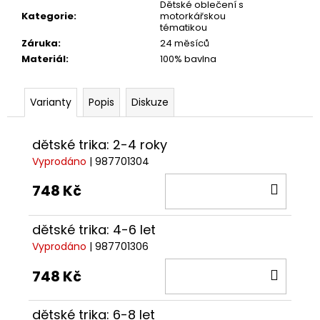
č
Dětské oblečení s
u
Kategorie
:
motorkářskou
tématikou
j
Záruka
:
24 měsíců
e
Materiál
:
100% bavlna
m
e
Varianty
Popis
Diskuze
KŠILTOVKA
GP
dětské trika: 2-4 roky
REPLICA
25
Vyprodáno
| 987701304
1
DO
748 Kč
209
Kč
KOŠÍ
dětské trika: 4-6 let
Vyprodáno
| 987701306
DO
748 Kč
KOŠÍ
dětské trika: 6-8 let