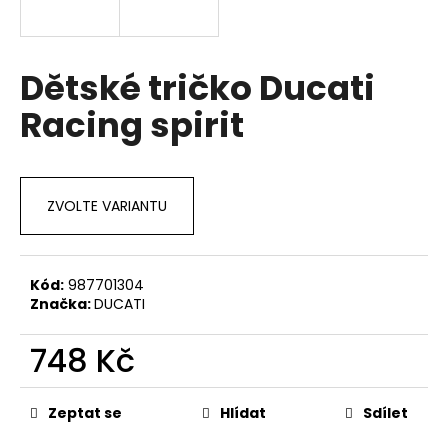
a
j
í
Dětské tričko Ducati
t
Racing spirit
?
ZVOLTE VARIANTU
HLEDAT
Kód:
987701304
Značka:
DUCATI
D
o
748 Kč
p
o
Měrná
r
cena:
Zeptat se
Hlídat
Sdílet
u