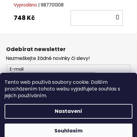
Vyprodáno
| 987701308
DO
748 Kč
KOŠÍ
Z
á
Odebírat newsletter
p
Nezmeškejte žádné novinky či slevy!
a
t
E-mail
í
Tento web používá soubory cookie. Dalším
procházením tohoto webu vyjadřujete souhlas s
PŘIHLÁSIT SE
jejich používáním.
Nastavení
Vytvořil Shoptet
Copyright 2026
PROFI MOTO Děčín
. Všechna práva
Souhlasím
vyhrazena.