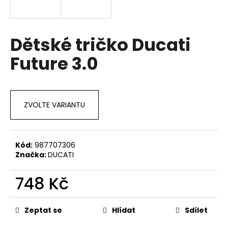
a
j
í
Dětské tričko Ducati
t
Future 3.0
?
ZVOLTE VARIANTU
HLEDAT
Kód:
987707306
Značka:
DUCATI
D
o
748 Kč
p
o
Měrná
r
cena:
Zeptat se
Hlídat
Sdílet
u