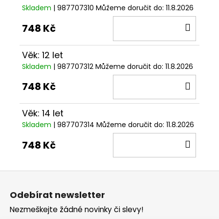
Skladem
| 987707310
Můžeme doručit do:
11.8.2026
DO
748 Kč
KOŠÍ
Věk: 12 let
Skladem
| 987707312
Můžeme doručit do:
11.8.2026
DO
748 Kč
KOŠÍ
Věk: 14 let
Skladem
| 987707314
Můžeme doručit do:
11.8.2026
DO
748 Kč
KOŠÍ
Z
á
Odebírat newsletter
p
Nezmeškejte žádné novinky či slevy!
a