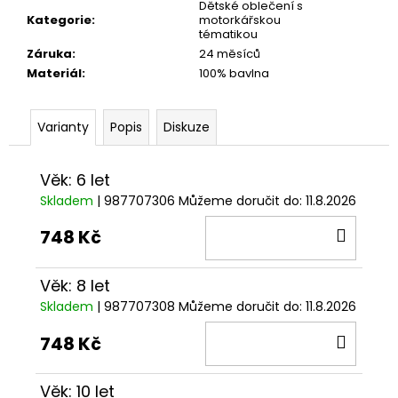
č
Dětské oblečení s
u
Kategorie
:
motorkářskou
tématikou
j
Záruka
:
24 měsíců
e
Materiál
:
100% bavlna
m
e
Varianty
Popis
Diskuze
TRIČKO
DC
Věk: 6 let
SPEED
ČERVENO-
Skladem
| 987707306
Můžeme doručit do:
11.8.2026
ČERNÉ
DO
748 Kč
1
029
KOŠÍ
Kč
Věk: 8 let
Skladem
| 987707308
Můžeme doručit do:
11.8.2026
DO
748 Kč
KOŠÍ
Věk: 10 let