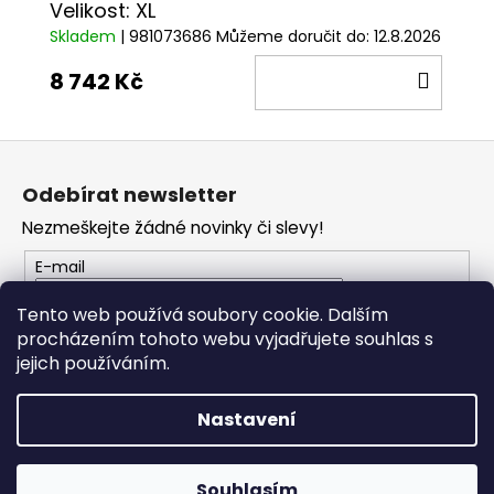
Velikost: XL
Skladem
| 981073686
Můžeme doručit do:
12.8.2026
DO
8 742 Kč
KOŠÍ
Z
á
Odebírat newsletter
p
Nezmeškejte žádné novinky či slevy!
a
t
E-mail
í
Tento web používá soubory cookie. Dalším
PŘIHLÁSIT SE
procházením tohoto webu vyjadřujete souhlas s
jejich používáním.
Nastavení
Vytvořil Shoptet
Copyright 2026
PROFI MOTO Děčín
. Všechna práva
Souhlasím
vyhrazena.