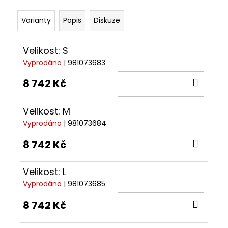
Varianty
Popis
Diskuze
Velikost: S
Vyprodáno
| 981073683
DO
8 742 Kč
KOŠÍ
Velikost: M
Vyprodáno
| 981073684
DO
8 742 Kč
KOŠÍ
Velikost: L
Vyprodáno
| 981073685
DO
8 742 Kč
KOŠÍ