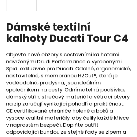
a
j
í
Dámské textilní
t
kalhoty Ducati Tour C4
?
Objevte nové obzory s cestovními kalhotami
navrženými Drudi Performance a vyrobenými
Spidi exkluzivně pro Ducati. Odolné, ergonomické,
HLEDAT
nastavitelné, s membránou H2Out®, která je
voděodolná, prodyšná, jsou ideálním
společníkem na cesty. Odnímatelná podšívka,
dámský střih, strečový materiál a větrací otvory
D
na zip zaručují vynikající pohodlí a praktičnost.
o
p
CE certifikované chrániče holeně a boků a
o
vysoce kvalitní materiály, aby čelily každé křivce
r
v naprostém bezpečí. Doplňte outfit
u
odpovídající bundou ze stejné řady se zipem a