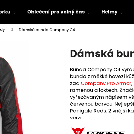
orku
Oblečení pro volný čas
Helmy
ndy
Dámská bunda Company C4
Co potřebujete najít?
Dámská bu
HLEDAT
Bunda Company C4 vyrábě
bunda z měkké hovězí kůže
Doporučujeme
zad
Company Pro Armor
,
ramenou a loktech. Značk
vyřezávaným nápisem vši
červenou barvou. Nejlepší 
Panigale Reds. 2 vnější ka
verzi.
TRIČKO DC SPEED BÍLO-ČERNÉ
TRIČKO DC SPE