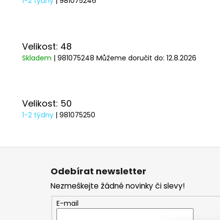
1-2 týdny
| 981075246
Velikost: 48
Skladem
| 981075248
Můžeme doručit do:
12.8.2026
Velikost: 50
1-2 týdny
| 981075250
Z
á
Odebírat newsletter
p
Nezmeškejte žádné novinky či slevy!
a
t
E-mail
í