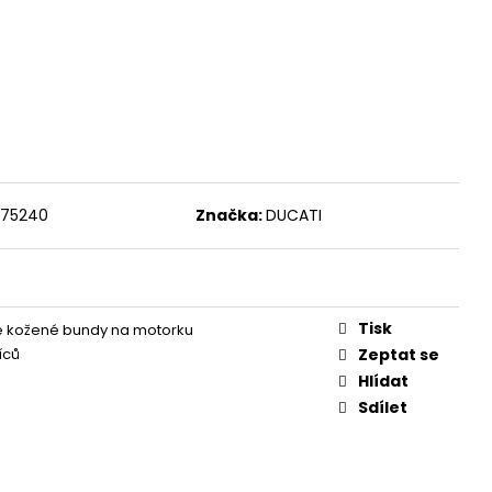
075240
Značka:
DUCATI
Tisk
 kožené bundy na motorku
íců
Zeptat se
Hlídat
Sdílet