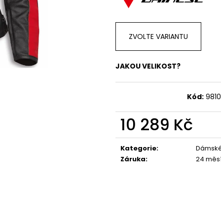
1 044 Kč
1 029 Kč
ZVOLTE VARIANTU
JAKOU VELIKOST?
Kód:
981
10 289 Kč
Měrná
cena:
Kategorie
:
Dámské
Záruka
:
24 měs