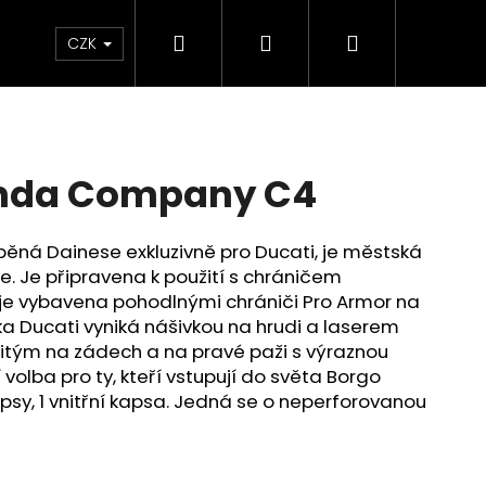
Hledat
Přihlášení
Nákupní
Chrániče
Díly
Doplňky a předměty
CZK
košík
nda Company C4
ná Dainese exkluzivně pro Ducati, je městská
. Je připravena k použití s ​​chráničem
je vybavena pohodlnými chrániči Pro Armor na
a Ducati vyniká nášivkou na hrudi a laserem
tým na zádech a na pravé paži s výraznou
volba pro ty, kteří vstupují do světa Borgo
psy, 1 vnitřní kapsa.
Jedná se o neperforovanou
ED ČERVENO-ČERNÉ