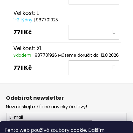
KOŠÍ
Velikost: L
1-2 týdny
| 987701925
DO
771 Kč
KOŠÍ
Velikost: XL
Skladem
| 987701926
Můžeme doručit do:
12.8.2026
DO
771 Kč
KOŠÍ
Z
á
Odebírat newsletter
p
Nezmeškejte žádné novinky či slevy!
a
t
E-mail
í
Tento web používá soubory cookie. Dalším