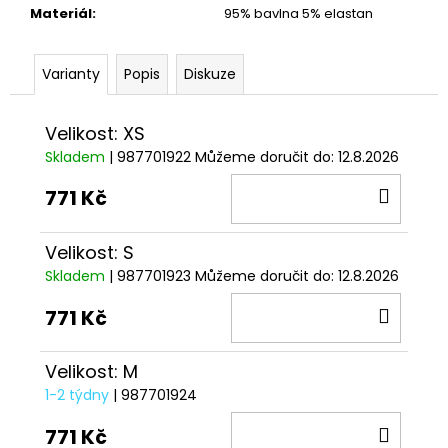
č
Materiál
:
95% bavlna 5% elastan
u
j
e
Varianty
Popis
Diskuze
m
e
Velikost: XS
Skladem
| 987701922
Můžeme doručit do:
12.8.2026
KŠILTOVKA
GP
DO
771 Kč
REPLICA
KOŠÍ
25
1
Velikost: S
209
Skladem
| 987701923
Můžeme doručit do:
12.8.2026
Kč
DO
771 Kč
KOŠÍ
Velikost: M
1-2 týdny
| 987701924
DO
771 Kč