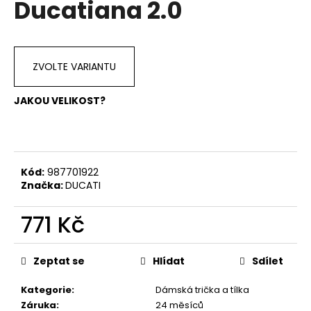
Ducatiana 2.0
a
j
í
ZVOLTE VARIANTU
t
?
JAKOU VELIKOST?
HLEDAT
Kód:
987701922
Značka:
DUCATI
771 Kč
D
o
Měrná
p
cena:
Zeptat se
Hlídat
Sdílet
o
r
Kategorie
:
Dámská trička a tílka
u
Záruka
:
24 měsíců