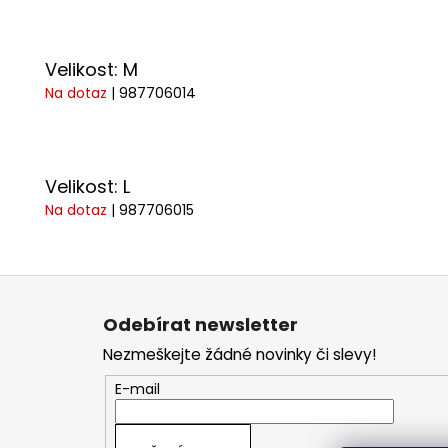
Velikost: M
Na dotaz
| 987706014
Velikost: L
Na dotaz
| 987706015
Z
á
Odebírat newsletter
p
Nezmeškejte žádné novinky či slevy!
a
t
E-mail
í