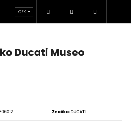
Hledat
Přihlášení
Nákupní
Chrániče
Díly
Doplňky a předměty
CZK
košík
ko Ducati Museo
706012
Značka:
DUCATI
ED ČERVENO-ČERNÉ