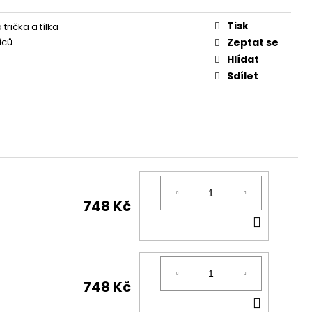
Tisk
trička a tílka
íců
Zeptat se
Hlídat
Sdílet
748 Kč
DO
KOŠÍK
748 Kč
DO