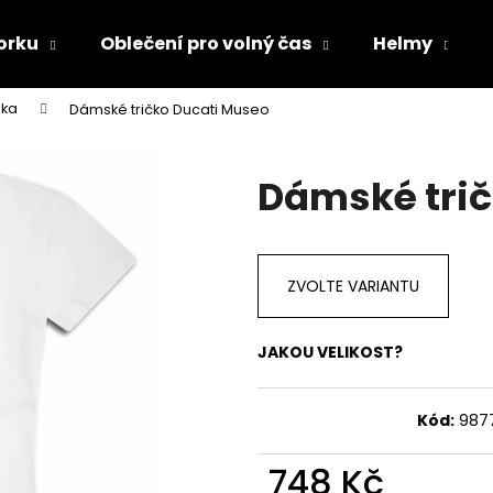
orku
Oblečení pro volný čas
Helmy
lka
Dámské tričko Ducati Museo
Co potřebujete najít?
Dámské trič
HLEDAT
ZVOLTE VARIANTU
Doporučujeme
JAKOU VELIKOST?
Kód:
987
748 Kč
TRIČKO DC SPEED BÍLO-ČERNÉ
TRIČKO DC SPE