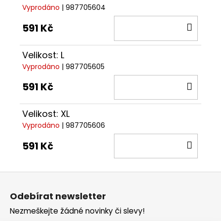
Vyprodáno
| 987705604
DO
591 Kč
KOŠÍ
Velikost: L
Vyprodáno
| 987705605
DO
591 Kč
KOŠÍ
Velikost: XL
Vyprodáno
| 987705606
DO
591 Kč
KOŠÍ
Z
á
Odebírat newsletter
p
Nezmeškejte žádné novinky či slevy!
a