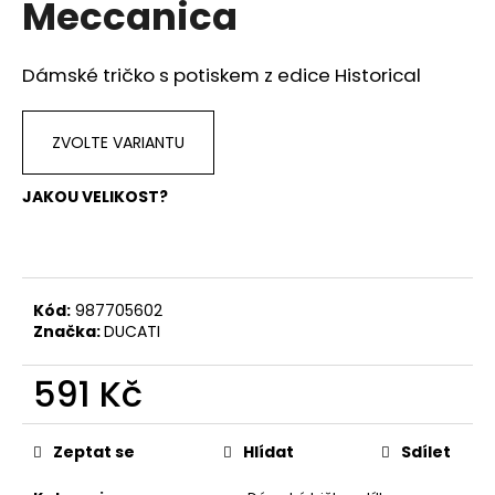
Meccanica
a
j
Dámské tričko s potiskem z edice Historical
í
t
?
ZVOLTE VARIANTU
JAKOU VELIKOST?
HLEDAT
Kód:
987705602
Značka:
DUCATI
D
o
591 Kč
p
Měrná
o
cena:
r
Zeptat se
Hlídat
Sdílet
u