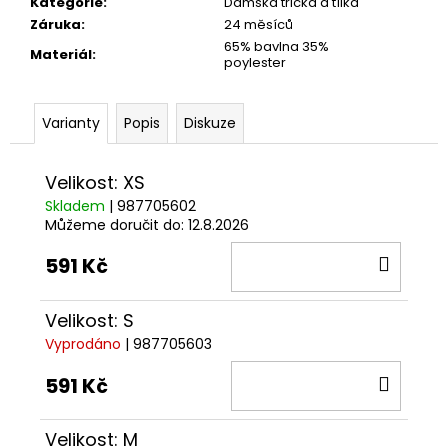
č
Kategorie
:
Dámská trička a tílka
u
Záruka
:
24 měsíců
j
65% bavlna 35%
Materiál
:
poylester
e
m
e
Varianty
Popis
Diskuze
TRIČKO
Velikost: XS
DC
SPEED
Skladem
| 987705602
ČERVENO-
Můžeme doručit do:
12.8.2026
ČERNÉ
DO
591 Kč
1
029
KOŠÍ
Kč
Velikost: S
Vyprodáno
| 987705603
DO
591 Kč
KOŠÍ
Velikost: M